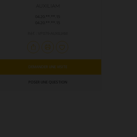
AUXILIAM
04.20.**.**.15
04.20.**.**.15
Réf. : VP079-AUXILIAM
DEMANDER UNE VISITE
POSER UNE QUESTION