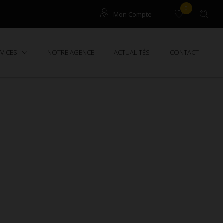
0
Mon Compte
Gestion / Syndic
RVICES
NOTRE AGENCE
ACTUALITÉS
CONTACT