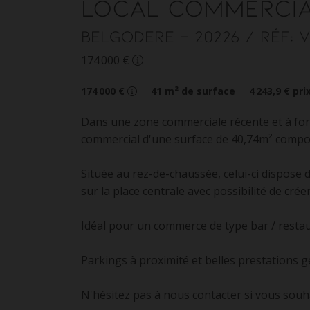
Local commerci
Belgodere
- 20226
/ Réf: 
174 000 €
174 000 €
41
m² de surface
4 243,9 €
pri
Dans une zone commerciale récente et à fort
commercial d'une surface de 40,74m² compo
Située au rez-de-chaussée, celui-ci dispose 
sur la place centrale avec possibilité de cré
Idéal pour un commerce de type bar / restau
Parkings à proximité et belles prestations g
N'hésitez pas à nous contacter si vous souhai