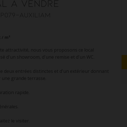
al
à vendre
VP079-AUXILIAM
x / m²
e attractivité, nous vous proposons ce local
sé d'un showroom, d'une remise et d'un WC.
de deux entrées distinctes et d'un extérieur donnant
er une grande terrasse.
ration rapide.
énérales.
tez le visiter.