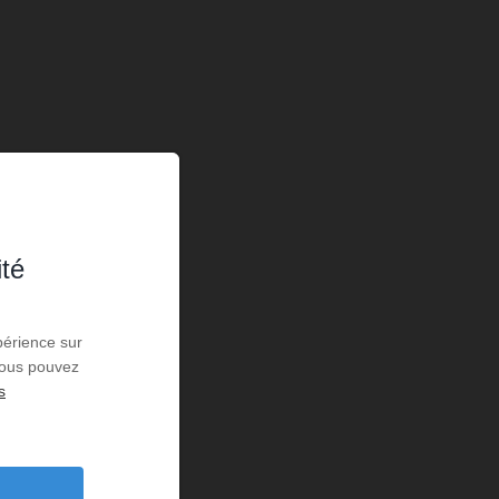
ité
périence sur
 Vous pouvez
s