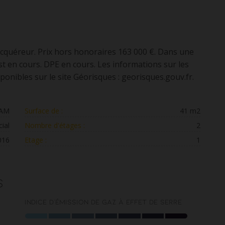
'acquéreur. Prix hors honoraires 163 000 €. Dans une
t en cours. DPE en cours. Les informations sur les
ponibles sur le site Géorisques : georisques.gouv.fr.
IAM
Surface de :
41 m2
ial
Nombre d'étages :
2
016
Etage :
1
s
Indice d'émission de gaz à effet de serre