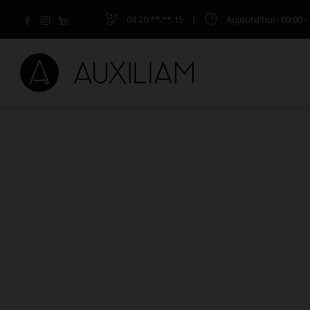
04.20.**.**.15
|
Aujourd'hui
: 09:00 -