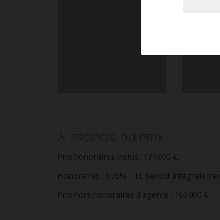
À propos du prix
Prix honoraires inclus : 174 000 €.
Honoraires : 6.75% TTC seront intégralement
Prix hors honoraires d'agence : 163 000 €.