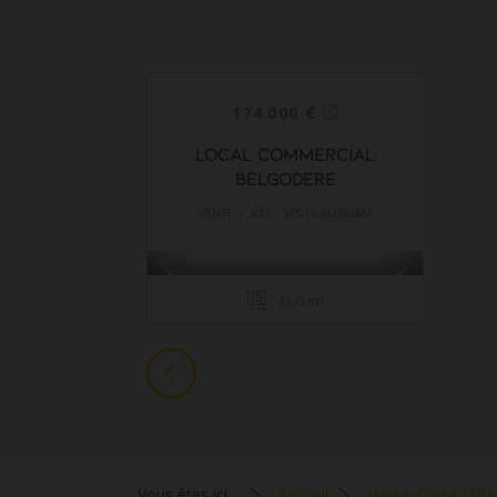
174 000 €
LOCAL COMMERCIAL
BELGODERE
VENTE / RÉF. : VP079-AUXILIAM
41.0 m²
Vous êtes ici :
Accueil
Haute-Corse (2B)