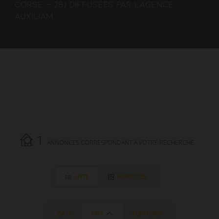
Corse - 2B) diffusées par l'agence
AUXILIAM.
1
ANNONCES CORRESPONDANT À VOTRE RECHERCHE.
LISTE
VIGNETTES
DATE
PRIX
ALÉATOIRE