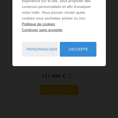
expérience sur le site, vous proposer des
contenus personnalisés et afin d’analyser
Cet appartement de deux pièces de 34.50 m²,
notre trafic. Vous pouvez choisir quels
lumineux et situé 1er étage de son bâtiment,
cookies vous souhaitez activer ou non.
offre un cadre de vie exceptionnel dans une
Politique de cookies
résidence sécurisée en bord de mer avec un
Continuer sans accepter
accès direct à la plage....
Réf. : VA2038-AUXILIAM
PERSONNALISER
J'ACCEPTE
1
1
34.5 m²
111 000 €
Lire la suite