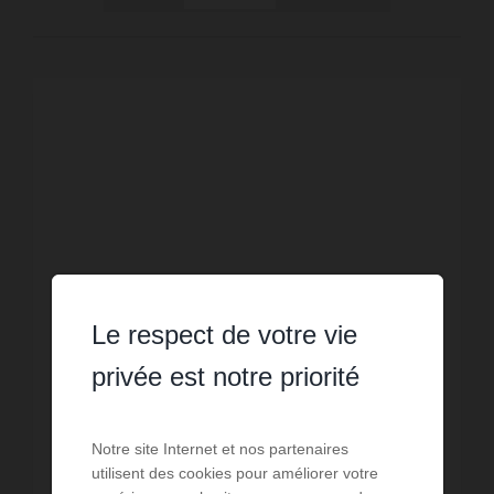
Le respect de votre vie
privée est notre priorité
VENTE
Appartement Poggio
Notre site Internet et nos partenaires
utilisent des cookies pour améliorer votre
Mezzana