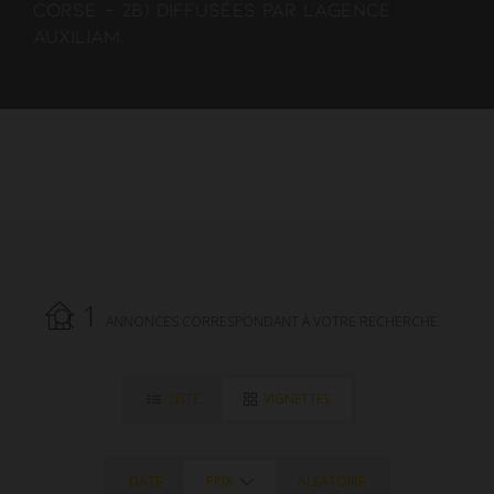
Corse - 2B) diffusées par l'agence
AUXILIAM.
1
ANNONCES CORRESPONDANT À VOTRE RECHERCHE.
LISTE
VIGNETTES
DATE
PRIX
ALÉATOIRE