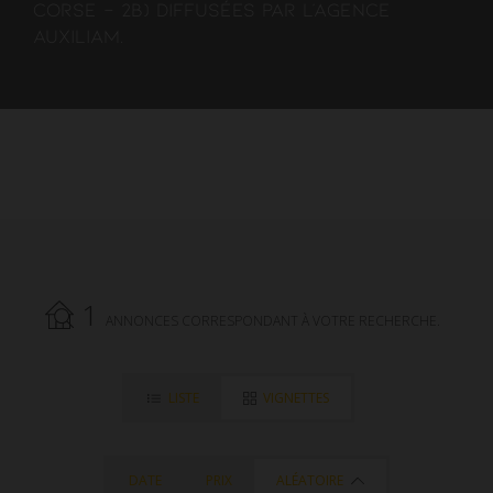
Corse - 2B) diffusées par l'agence
AUXILIAM.
1
ANNONCES CORRESPONDANT À VOTRE RECHERCHE.
LISTE
VIGNETTES
DATE
PRIX
ALÉATOIRE