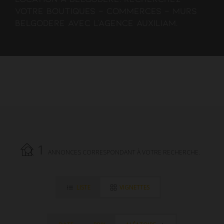
votre boutiques - commerces - murs
Belgodere avec l'agence AUXILIAM.
1
ANNONCES CORRESPONDANT À VOTRE RECHERCHE.
LISTE
VIGNETTES