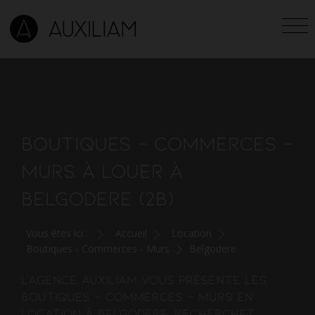
BOUTIQUES - COMMERCES -
MURS À LOUER À
BELGODERE (2B)
Vous êtes ici :
Accueil
Location
Boutiques - Commerces - Murs
Belgodere
L'agence AUXILIAM vous présente les
boutiques - commerces - murs en
location à Belgodere. Recherchez