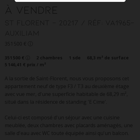
à vendre
St Florent
- 20217
/ Réf: VA1965-
AUXILIAM
351 500 €
351 500 €
2
chambres
1
sde
68,3
m² de surface
5 146,41 €
prix / m²
A la sortie de Saint-Florent, nous vous proposons cet
appartement neuf de type F3 / T3 au deuxième étage
avec vue mer, d'une superficie habitable de 68,29 m²,
situé dans la résidence de standing 'E Cime'.
Celui-ci est composé d'un séjour avec une cuisine
meublée, deux chambres avec placards aménagés, une
salle d'eau avec WC toute équipée ainsi qu'un balcon.