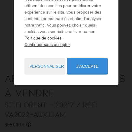
utilisent des cookies pour améliorer votre
expérience sur le site, vous proposer des
contenus personnalisés et afin d’analyser
notre trafic. Vous pouvez choisir quels
cookies vous souhaitez activer ou non.
Politique de cookies
Continuer sans accepter
PERSONNALISER
J'ACCEPTE
Appartement
3 pièces
à vendre
St Florent
- 20217
/ Réf:
VA2022-AUXILIAM
365 000 €