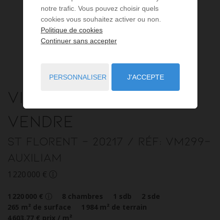
notre trafic. Vous pouvez choisir quels
cookies vous souhaitez activer ou non.
Politique de cookies
Continuer sans accepter
PERSONNALISER
J'ACCEPTE
Villa
9 pièces
à
vendre
St Florent
- 20217
/ Réf: VM299-
AUXILIAM
1 220 000 €
1 220 000 €
8
chambres
1
sdb
2
sde
265
m² de surface
1 984
m² de terrain
4 603,77 €
prix / m²