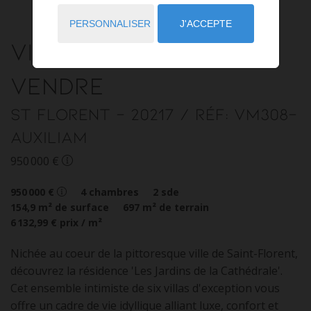
PERSONNALISER
J'ACCEPTE
Villa
5 pièces
à
vendre
St Florent
- 20217
/ Réf: VM308-
AUXILIAM
950 000 €
950 000 €
4
chambres
2
sde
154,9
m² de surface
697
m² de terrain
6 132,99 €
prix / m²
Nichée au coeur de la pittoresque ville de Saint-Florent,
découvrez la résidence 'Les Jardins de la Cathédrale'.
Cet ensemble intimiste de six villas d'exception vous
offre un cadre de vie idyllique alliant luxe, confort et