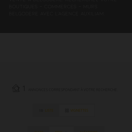
boutiques - commerces - murs
Belgodere avec l'agence AUXILIAM.
1
ANNONCES CORRESPONDANT À VOTRE RECHERCHE.
LISTE
VIGNETTES