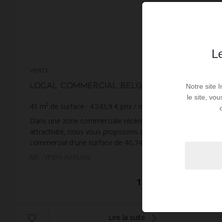
Le
VENTE
Local commercial Belgodere
Notre site 
le site, vo
41
m² de surface
4 243,9 €
prix / m²
Dans une zone commerciale récente et à forte
attractivité, nous vous proposons ce local
commercial d'une surface de 40,74m² composé d'un
showroom, d'une remise et d'un WC.Située au rez-
Réf. : VP079-AUXILIAM
de-chaussée, ce...
174 000 €
Lire la suite