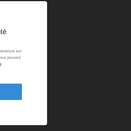
ité
périence sur
 Vous pouvez
s