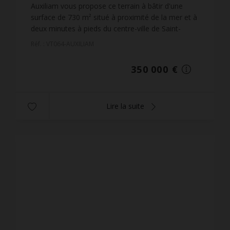
479,45 €
prix / m²
Auxiliam vous propose ce terrain à bâtir d'une
surface de 730 m² situé à proximité de la mer et à
deux minutes à pieds du centre-ville de Saint-
Florent.Ancien permis de construire accordé en
Réf. : VT064-AUXILIAM
2014 pour...
350 000 €
Lire la suite