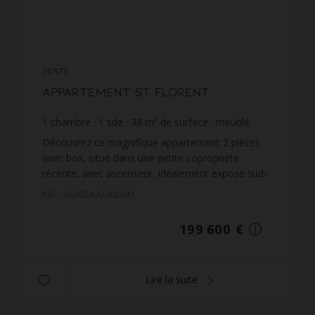
VENTE
Appartement St Florent
1
chambre
1
sde
38
m² de surface
meublé
5 252,63 €
prix / m²
Découvrez ce magnifique appartement 2 pièces
avec box, situé dans une petite copropriété
récente, avec ascenseur. Idéalement exposé sud-
est, il vous offre luminosité et confort tout au long
Réf. : VA2024-AUXILIAM
de la jour...
199 600 €
Lire la suite