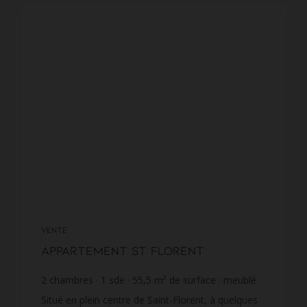
VENTE
Appartement St Florent
2
chambres
1
sde
55,5
m² de surface
meublé
4 054,05 €
prix / m²
Situé en plein centre de Saint-Florent, à quelques