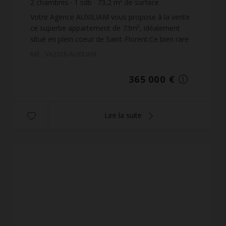
2
chambres
1
sdb
73,2
m² de surface
4 986,34 €
prix / m²
Votre Agence AUXILIAM vous propose à la vente
ce superbe appartement de 73m², idéalement
situé en plein coeur de Saint-Florent.Ce bien rare
bénéficie d'un emplacement privilégié à proximité
Réf. : VA2028-AUXILIAM
immédiate ...
365 000 €
Lire la suite