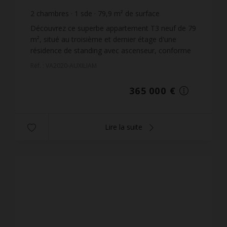
2
chambres
1
sde
79,9
m² de surface
4 568,21 €
prix / m²
Découvrez ce superbe appartement T3 neuf de 79
m², situé au troisième et dernier étage d'une
résidence de standing avec ascenseur, conforme
aux normes RE2020.Celui-ci offre un cadre de vie
Réf. : VA2020-AUXILIAM
moderne et ...
365 000 €
Lire la suite