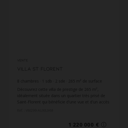
VENTE
Villa St Florent
8
chambres
1
sdb
2
sde
265
m² de surface
1 984
m² de terrain
4 603,77 €
prix / m²
Découvrez cette villa de prestige de 265 m²,
idéalement située dans un quartier très prisé de
Saint-Florent qui bénéficie d'une vue et d'un accès
privilégié à la mer, à seulement 3 minutes à
Réf. : VM299-AUXILIAM
pieds.Con...
1 220 000 €