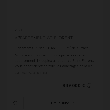
VENTE
Appartement St Florent
3
chambres
1
sdb
1
sde
88,3
m² de surface
3 952,43 €
prix / m²
Nous sommes ravis de vous présenter ce bel
appartement T4 duplex au coeur de Saint-Florent.
Vous bénéficierez de tous les avantages de la vie
urbaine. Les commerces, les restaurants, l'école,
Réf. : VA2054-AUXILIAM
la plag...
349 000 €
Lire la suite