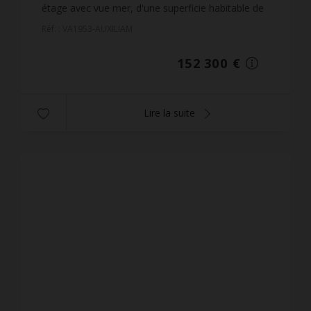
étage avec vue mer, d'une superficie habitable de
29,05 m², situé dans la résidence de standing 'E
Réf. : VA1953-AUXILIAM
Cim...
152 300 €
Lire la suite