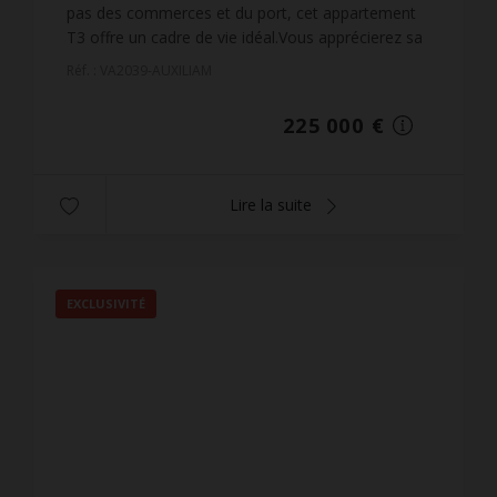
pas des commerces et du port, cet appartement
T3 offre un cadre de vie idéal.Vous apprécierez sa
belle pièce de vie avec cuisine semi- ouverte,
Réf. : VA2039-AUXILIAM
offra...
225 000 €
Lire la suite
EXCLUSIVITÉ