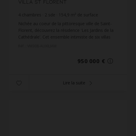
Villa St Florent
4
chambres
2
sde
154,9
m² de surface
697
m² de terrain
6 132,99 €
prix / m²
Nichée au coeur de la pittoresque ville de Saint-
Florent, découvrez la résidence 'Les Jardins de la
Cathédrale'. Cet ensemble intimiste de six villas
d'exception vous offre un cadre de vie idyllique a...
Réf. : VM308-AUXILIAM
950 000 €
Lire la suite