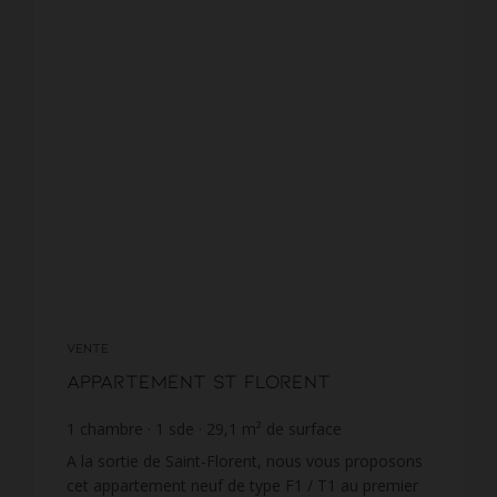
VENTE
Appartement St Florent
1
chambre
1
sde
29,1
m² de surface
5 233,68 €
prix / m²
A la sortie de Saint-Florent, nous vous proposons
cet appartement neuf de type F1 / T1 au premier