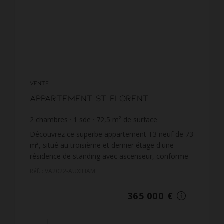
VENTE
Appartement St Florent
2
chambres
1
sde
72,5
m² de surface
5 034,48 €
prix / m²
Découvrez ce superbe appartement T3 neuf de 73
m², situé au troisième et dernier étage d'une
résidence de standing avec ascenseur, conforme
aux normes RE2020.Celui-ci offre un cadre de vie
Réf. : VA2022-AUXILIAM
moderne et ...
365 000 €