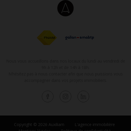
Nous vous accueillons dans nos locaux du lundi au vendredi de
9h à 12h et de 14h à 18h.
N’hésitez pas à nous contacter afin que nous puissions vous
accompagner dans vos projets immobiliers.
Copyright © 2026 Auxiliam
L'agence immobilière
Mentions légales
Politique de confidentialité