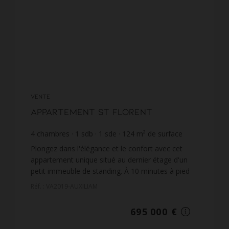
VENTE
Appartement St Florent
4
chambres
1
sdb
1
sde
124
m² de surface
5 604,84 €
prix / m²
Plongez dans l'élégance et le confort avec cet
appartement unique situé au dernier étage d'un
petit immeuble de standing. À 10 minutes à pied
du port et des commerces, profitez d'un cadre de
Réf. : VA2019-AUXILIAM
vie idéal...
695 000 €