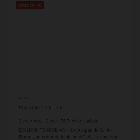
EXCLUSIVITÉ
VENTE
Maison Oletta
2
chambres
2
sde
76,7
m² de surface
4 700,13 €
prix / m²
EXCLUSIVITE AUXILIAM : A deux pas de Saint-
Florent, au coeur de la plaine d'Oletta, nous vous