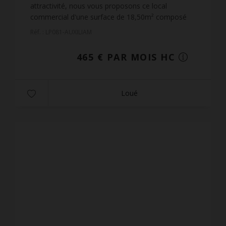
attractivité, nous vous proposons ce local
commercial d'une surface de 18,50m² composé
d'un showroom et d'un WC séparé.Situé au
Réf. : LP081-AUXILIAM
premier étage, celui-ci dis...
465 € PAR MOIS HC
Loué