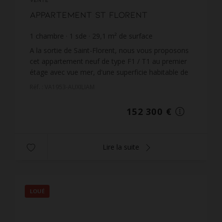
Appartement St Florent
1
chambre
1
sde
29,1
m² de surface
5 233,68 €
prix / m²
A la sortie de Saint-Florent, nous vous proposons
cet appartement neuf de type F1 / T1 au premier
étage avec vue mer, d'une superficie habitable de
29,05 m², situé dans la résidence de standing 'E
Réf. : VA1953-AUXILIAM
Cim...
152 300 €
Lire la suite
LOUÉ