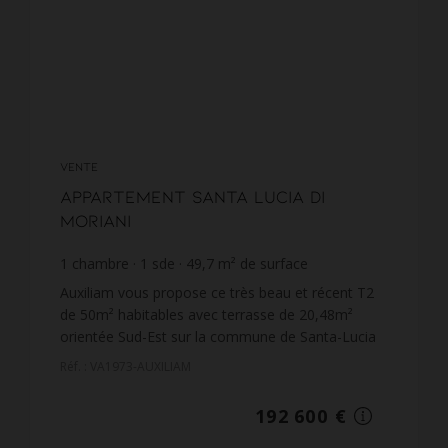
VENTE
Appartement Santa Lucia di
Moriani
1
chambre
1
sde
49,7
m² de surface
3 875,25 €
prix / m²
Auxiliam vous propose ce très beau et récent T2
de 50m² habitables avec terrasse de 20,48m²
orientée Sud-Est sur la commune de Santa-Lucia
di Moriani.Celui est situé au rez-de-chaussée d'un
Réf. : VA1973-AUXILIAM
immeuble d...
192 600 €