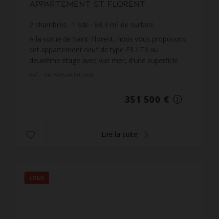
Appartement St Florent
2
chambres
1
sde
68,3
m² de surface
5 146,41 €
prix / m²
A la sortie de Saint-Florent, nous vous proposons
cet appartement neuf de type F3 / T3 au
deuxième étage avec vue mer, d'une superficie
habitable de 68,29 m², situé dans la résidence de
Réf. : VA1965-AUXILIAM
standing 'E Ci...
351 500 €
Lire la suite
LOUÉ