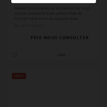
10
pièces
153
m² de surface
Auxiliam vous propose sur les hauteurs du Fango,
ce local commercial d'une surface totale de
153,15m² situé en rez-de-chaussée d'une
résidence récente.Le local dispose d'un accès
Réf. : LP073-AUXILIAM
PMR et se compose d'u...
PRIX NOUS CONSULTER
Loué
VENDU