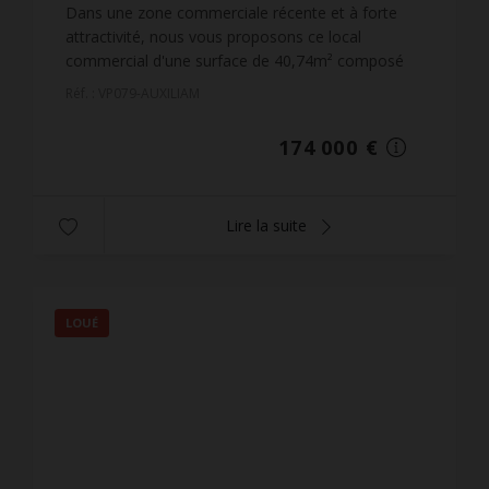
Dans une zone commerciale récente et à forte
attractivité, nous vous proposons ce local
commercial d'une surface de 40,74m² composé
d'un showroom, d'une remise et d'un WC.Située
Réf. : VP079-AUXILIAM
au rez-de-chaussée, ce...
174 000 €
Lire la suite
LOUÉ