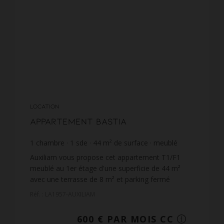
LOCATION
Appartement Bastia
1
chambre
1
sde
44
m² de surface
meublé
13,64 €
prix / m²
Auxiliam vous propose cet appartement T1/F1
meublé au 1er étage d'une superficie de 44 m²
avec une terrasse de 8 m² et parking fermé
sécurisé situé sur les hauteurs de Bastia,
Réf. : LA1957-AUXILIAM
boulevard Benoite Danesi...
600 € PAR MOIS CC