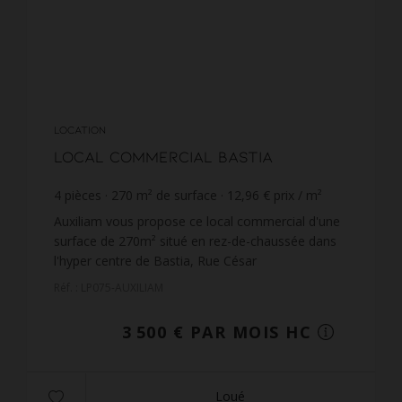
LOCATION
Local commercial Bastia
4
pièces
270
m² de surface
12,96 €
prix / m²
Auxiliam vous propose ce local commercial d'une
surface de 270m² situé en rez-de-chaussée dans
l'hyper centre de Bastia, Rue César
Campinchi.Celui dispose d'un hall de 34,5 m²,
Réf. : LP075-AUXILIAM
d'une surface de vente ...
3 500 € PAR MOIS HC
Loué