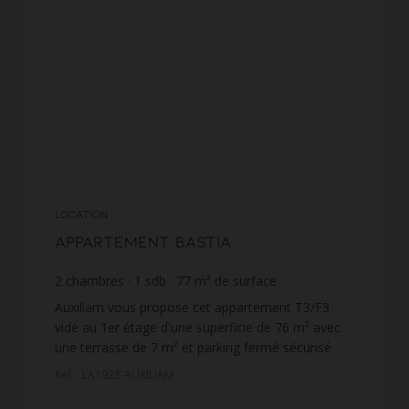
LOCATION
Appartement Bastia
2
chambres
1
sdb
77
m² de surface
12,49 €
prix / m²
Auxiliam vous propose cet appartement T3/F3
vide au 1er étage d'une superficie de 76 m² avec
une terrasse de 7 m² et parking fermé sécurisé
situé sur les hauteurs de Bastia, boulevard
Réf. : LA1923-AUXILIAM
Benoite Danesi. ...