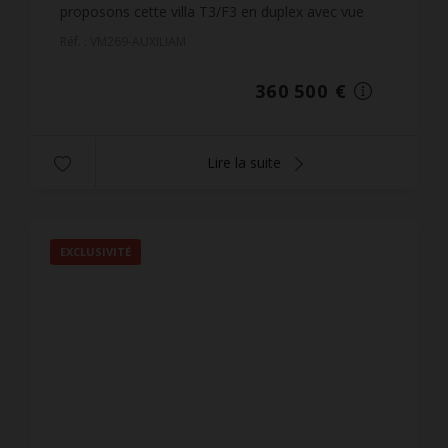
proposons cette villa T3/F3 en duplex avec vue
montagne, d'une superficie habitable de 77 m² sur
Réf. : VM269-AUXILIAM
un terrai...
360 500 €
Lire la suite
EXCLUSIVITÉ