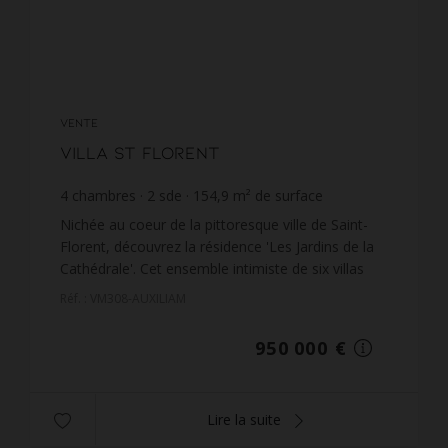
VENTE
Villa St Florent
4
chambres
2
sde
154,9
m² de surface
697
m² de terrain
6 132,99 €
prix / m²
Nichée au coeur de la pittoresque ville de Saint-
Florent, découvrez la résidence 'Les Jardins de la
Cathédrale'. Cet ensemble intimiste de six villas
d'exception vous offre un cadre de vie idyllique a...
Réf. : VM308-AUXILIAM
950 000 €
Lire la suite