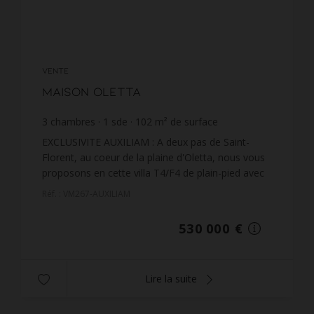
VENTE
Maison Oletta
3
chambres
1
sde
102
m² de surface
5 196,08 €
prix / m²
EXCLUSIVITE AUXILIAM : A deux pas de Saint-
Florent, au coeur de la plaine d'Oletta, nous vous
proposons en cette villa T4/F4 de plain-pied avec
vue montagne, d'une superficie habitable de 102
Réf. : VM267-AUXILIAM
m² édifi...
530 000 €
Lire la suite