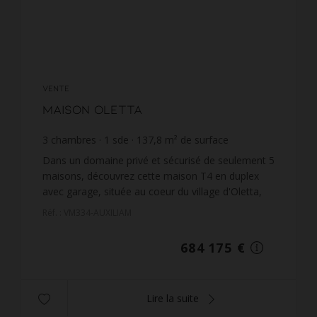
VENTE
Maison Oletta
3
chambres
1
sde
137,8
m² de surface
612
m² de terrain
4 964,99 €
prix / m²
Dans un domaine privé et sécurisé de seulement 5
maisons, découvrez cette maison T4 en duplex
avec garage, située au coeur du village d'Oletta,
offrant une superbe vue dégagée sur la région du
Réf. : VM334-AUXILIAM
Nebbiu....
684 175 €
Lire la suite