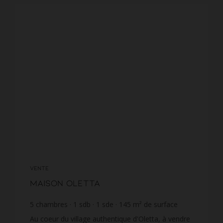
VENTE
Maison Oletta
5
chambres
1
sdb
1
sde
145
m² de surface
151
m² de terrain
1 462,07 €
prix / m²
Au coeur du village authentique d'Oletta, à vendre