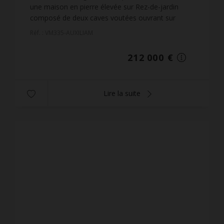
une maison en pierre élevée sur Rez-de-jardin
composé de deux caves voutées ouvrant sur
jardinet ; au-dessus deux niveaux composés l'un
Réf. : VM335-AUXILIAM
d'une cuisin...
212 000 €
Lire la suite