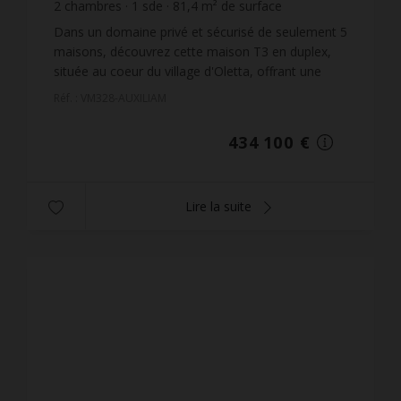
2
chambres
1
sde
81,4
m² de surface
234
m² de terrain
5 332,92 €
prix / m²
Dans un domaine privé et sécurisé de seulement 5
maisons, découvrez cette maison T3 en duplex,
située au coeur du village d'Oletta, offrant une
superbe vue dégagée sur la région du
Réf. : VM328-AUXILIAM
Nebbiu.Livraison pr...
434 100 €
Lire la suite