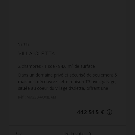
VENTE
Villa Oletta
2
chambres
1
sde
84,6
m² de surface
298
m² de terrain
5 230,67 €
prix / m²
Dans un domaine privé et sécurisé de seulement 5
maisons, découvrez cette maison T3 avec garage,
située au coeur du village d'Oletta, offrant une
superbe vue dégagée sur la région du
Réf. : VM330-AUXILIAM
Nebbiu.Livraison ...
442 515 €
Lire la suite