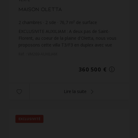
Maison Oletta
2
chambres
2
sde
76,7
m² de surface
4 700,13 €
prix / m²
EXCLUSIVITE AUXILIAM : A deux pas de Saint-
Florent, au coeur de la plaine d'Oletta, nous vous
proposons cette villa T3/F3 en duplex avec vue
montagne, d'une superficie habitable de 77 m² sur
Réf. : VM269-AUXILIAM
un terrai...
360 500 €
Lire la suite
EXCLUSIVITÉ