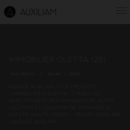
IMMOBILIER OLETTA (2B)
Vous êtes ici :
Accueil
Oletta
Agence Auxiliam vous présente
l'
immobilier à Oletta
. Consultez
gratuitement des annonces de vente,
location et location de vacances à
Oletta (Haute-Corse - 2B) diffusées par
l'agence AUXILIAM.