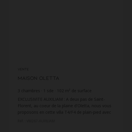
VENTE
Maison Oletta
3
chambres
1
sde
102
m² de surface
5 196,08 €
prix / m²
EXCLUSIVITE AUXILIAM : A deux pas de Saint-
Florent, au coeur de la plaine d'Oletta, nous vous
proposons en cette villa T4/F4 de plain-pied avec
vue montagne, d'une superficie habitable de 102
Réf. : VM267-AUXILIAM
m² édifi...