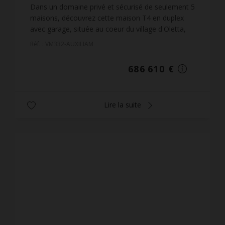
504
m² de terrain
4 964,64 €
prix / m²
Dans un domaine privé et sécurisé de seulement 5
maisons, découvrez cette maison T4 en duplex
avec garage, située au coeur du village d'Oletta,
offrant une superbe vue dégagée sur la région du
Réf. : VM332-AUXILIAM
Nebbiu....
686 610 €
Lire la suite