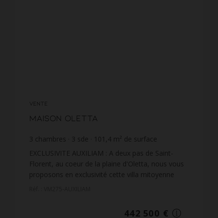
VENTE
Maison Oletta
3
chambres
3
sde
101,4
m² de surface
4 363,91 €
prix / m²
EXCLUSIVITE AUXILIAM : A deux pas de Saint-
Florent, au coeur de la plaine d'Oletta, nous vous
proposons en exclusivité cette villa mitoyenne
T4/F4 en duplex avec vue montagne, d'une
Réf. : VM275-AUXILIAM
superficie habitab...
442 500 €