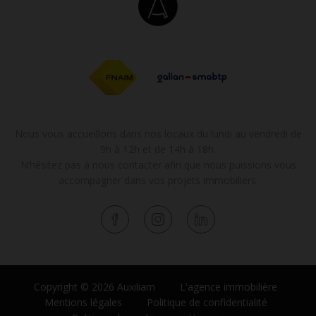
Nous vous accueillons dans nos locaux du lundi au vendredi de
9h à 12h et de 14h à 18h.
N’hésitez pas à nous contacter afin que nous puissions vous
accompagner dans vos projets immobiliers.
Copyright © 2026 Auxiliam
L'agence immobilière
Mentions légales
Politique de confidentialité