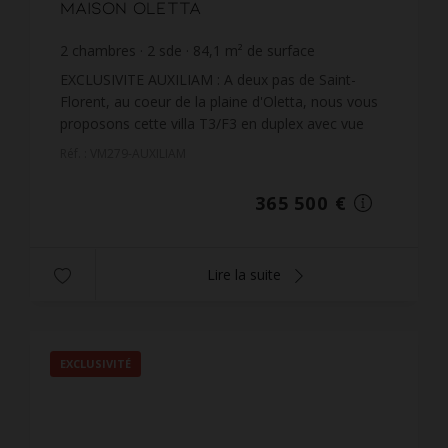
Maison Oletta
2
chambres
2
sde
84,1
m² de surface
4 346,02 €
prix / m²
EXCLUSIVITE AUXILIAM : A deux pas de Saint-
Florent, au coeur de la plaine d'Oletta, nous vous
proposons cette villa T3/F3 en duplex avec vue
montagne, d'une superficie habitable de 85 m² sur
Réf. : VM279-AUXILIAM
un terrai...
365 500 €
Lire la suite
EXCLUSIVITÉ