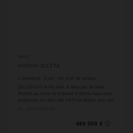
VENTE
Maison Oletta
3
chambres
3
sde
101,4
m² de surface
4 738,66 €
prix / m²
EXCLUSIVITE AUXILIAM : A deux pas de Saint-
Florent, au coeur de la plaine d'Oletta, nous vous
proposons en cette villa T4/F4 en duplex avec vue
montagne, d'une superficie habitable de 102 m²
Réf. : VM287-AUXILIAM
sur un te...
480 500 €