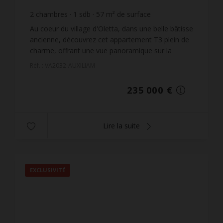
2
chambres
1
sdb
57
m² de surface
4 122,81 €
prix / m²
Au coeur du village d'Oletta, dans une belle bâtisse
ancienne, découvrez cet appartement T3 plein de
charme, offrant une vue panoramique sur la
région du Nebbiu et une exposition Sud-Ouest
Réf. : VA2032-AUXILIAM
idéale.Situ...
235 000 €
Lire la suite
EXCLUSIVITÉ