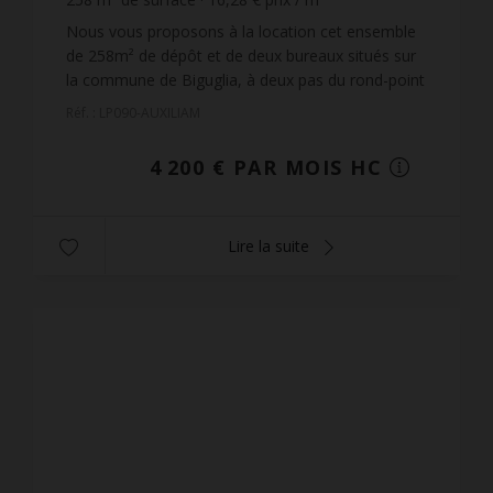
Nous vous proposons à la location cet ensemble
de 258m² de dépôt et de deux bureaux situés sur
la commune de Biguglia, à deux pas du rond-point
de Ceppe.Cet ensemble est composé d'un dépôt
Réf. : LP090-AUXILIAM
de 208m² av...
4 200 € PAR MOIS HC
Lire la suite