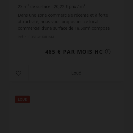
23
m² de surface
20,22 €
prix / m²
Dans une zone commerciale récente et à forte
attractivité, nous vous proposons ce local
commercial d'une surface de 18,50m² composé
d'un showroom et d'un WC séparé.Situé au
Réf. : LP081-AUXILIAM
premier étage, celui-ci dis...
465 € PAR MOIS HC
Loué
LOUÉ