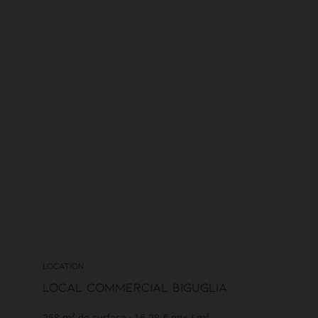
LOCATION
Local commercial Biguglia
258
m² de surface
16,28 €
prix / m²