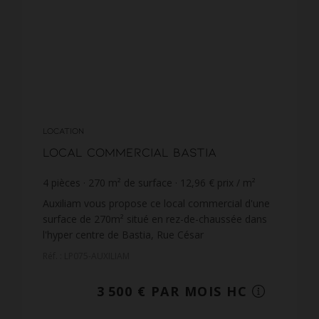
LOCATION
Local commercial Bastia
4
pièces
270
m² de surface
12,96 €
prix / m²
Auxiliam vous propose ce local commercial d'une
surface de 270m² situé en rez-de-chaussée dans
l'hyper centre de Bastia, Rue César
Campinchi.Celui dispose d'un hall de 34,5 m²,
Réf. : LP075-AUXILIAM
d'une surface de vente ...
3 500 € PAR MOIS HC