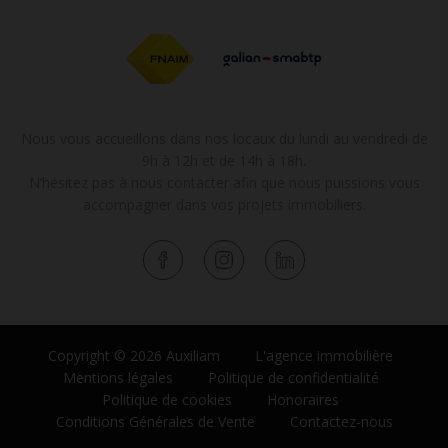
Nous vous accueillons dans nos locaux du lundi au vendredi de
9h à 12h et de 14h à 18h.
N’hésitez pas à nous contacter afin que nous puissions vous
accompagner dans vos projets immobiliers.
Copyright © 2026 Auxiliam
L'agence immobilière
Mentions légales
Politique de confidentialité
Politique de cookies
Honoraires
Conditions Générales de Vente
Contactez-nous