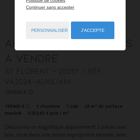
Politique de cookies
Continuer sans accepter
PERSONNALISER
J'ACCEPTE
Appartement
2 pièces
à vendre
St Florent
- 20217
/ Réf:
VA2024-AUXILIAM
199 600 €
199 600 €
1
chambre
1
sde
38
m² de surface
meublé
5 252,63 €
prix / m²
Découvrez ce magnifique appartement 2 pièces avec
box, situé dans une petite copropriété récente, avec