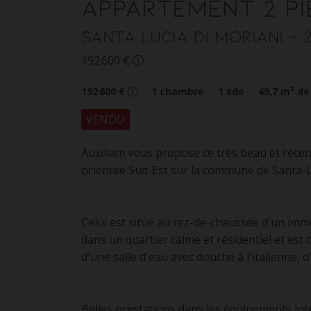
Appartement
2 pi
Santa Lucia di Moriani
- 
192 600 €
192 600 €
1
chambre
1
sde
49,7
m² de
VENDU
Auxiliam vous propose ce très beau et récen
orientée Sud-Est sur la commune de Santa-Lu
Celui est situé au rez-de-chaussée d'un im
dans un quartier calme et résidentiel et est
d'une salle d'eau avec douche à l'italienne,
Belles prestations dans les équipements inté