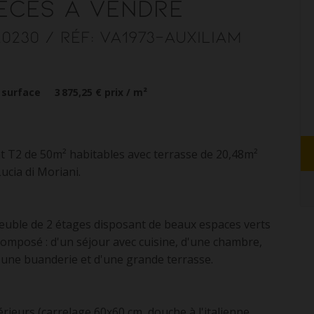
èces
à vendre
20230
/ Réf: VA1973-AUXILIAM
 surface
3 875,25 €
prix / m²
t T2 de 50m² habitables avec terrasse de 20,48m²
cia di Moriani.
meuble de 2 étages disposant de beaux espaces verts
 composé : d'un séjour avec cuisine, d'une chambre,
 d'une buanderie et d'une grande terrasse.
rieurs (carrelage 60x60 cm, douche à l'italienne