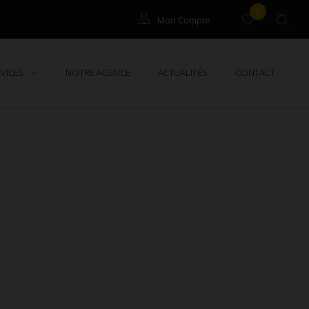
0
Mon Compte
Gestion / Syndic
RVICES
NOTRE AGENCE
ACTUALITÉS
CONTACT