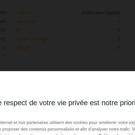
IAM
Cuisine :
Américaine Equipée
ent
Salle d'eau :
1
012
WC :
1
 m2
Nombre d'étages :
1
2
Garage :
1
1
s
Indice d'émission de gaz à effet de serre
 respect de votre vie privée est notre prior
A
Internet et nos partenaires utilisent des cookies pour améliorer votre ex
our un usage standard : entre 508 € et 688 € par an.
us proposer des contenus personnalisés et afin d’analyser notre trafic.
21-01-01 (abonnement compris).