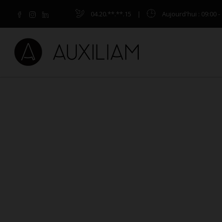
04.20.**.**.15
|
Aujourd'hui
: 09:00 -