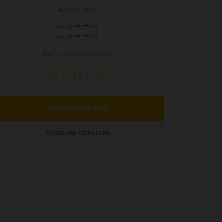
AUXILIAM
04.20.**.**.15
04.20.**.**.15
Réf. : VA1973-AUXILIAM
DEMANDER UNE VISITE
POSER UNE QUESTION