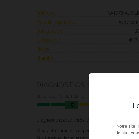
Référence :
VA1973-AUXIL
Type de logement :
Appartem
Construction :
2
Surface de :
49,7
Pièces :
Chambre :
Diagnostics énergétique
Diagnostic de performance énergétique
C
Le
Diagnostic réalisé après le 1er juillet 2021
Notre site 
Montant estimé des dépenses annuelles d'énergie p
le site, vo
Prix moyens des énergies indexés au 1 janvier 20