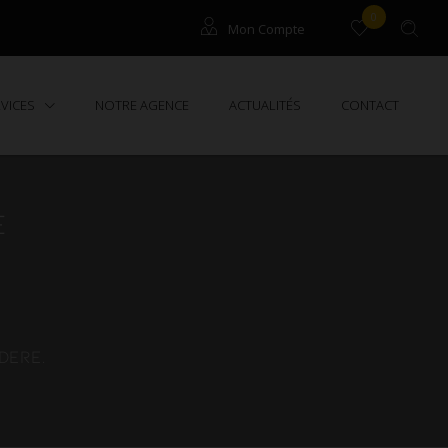
0
Mon Compte
Gestion / Syndic
RVICES
NOTRE AGENCE
ACTUALITÉS
CONTACT
E
dere.