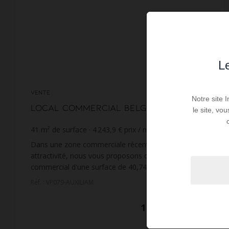
Le
VENTE
Notre site 
Local commercial Belgodere
le site, vo
41
m² de surface
4 243,9 €
prix / m²
Dans une zone commerciale récente et à forte
attractivité, nous vous proposons ce local
commercial d'une surface de 40,74m² composé d'un
showroom, d'une remise et d'un WC.Située au rez-
Réf. : VP079-AUXILIAM
de-chaussée, ce...
174 000 €