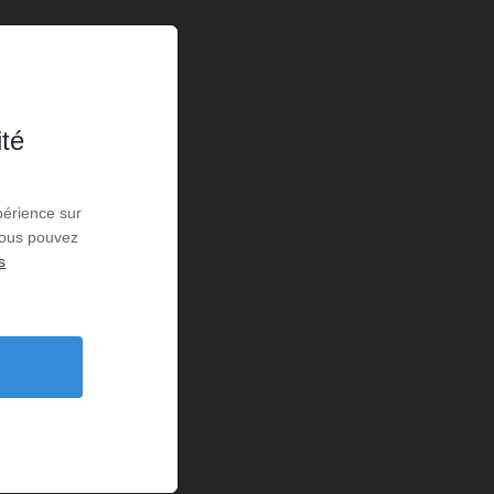
ité
périence sur
 Vous pouvez
s