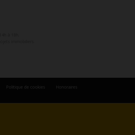
14h à 18h.
ojets immobiliers.
Politique de cookies
Honoraires