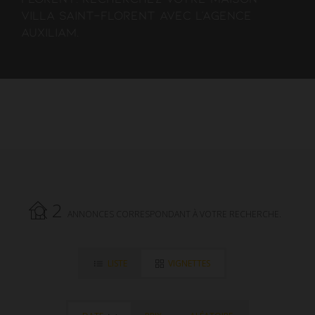
villa Saint-Florent avec l'agence
AUXILIAM.
2
ANNONCES CORRESPONDANT À VOTRE RECHERCHE.
LISTE
VIGNETTES