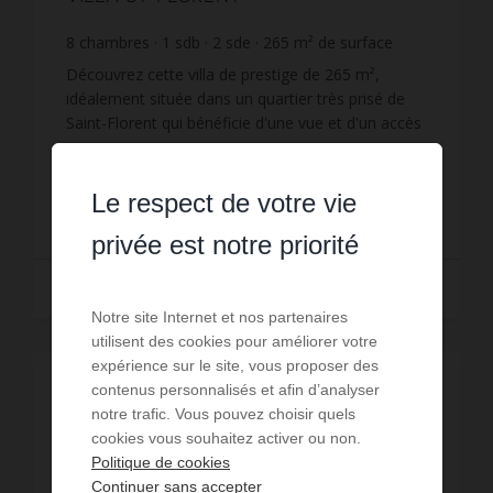
8
chambres
1
sdb
2
sde
265
m² de surface
1 984
m² de terrain
4 603,77 €
prix / m²
Découvrez cette villa de prestige de 265 m²,
idéalement située dans un quartier très prisé de
Saint-Florent qui bénéficie d'une vue et d'un accès
privilégié à la mer, à seulement 3 minutes à
Réf. : VM299-AUXILIAM
pieds.Con...
Le respect de votre vie
1 220 000 €
privée est notre priorité
Lire la suite
Notre site Internet et nos partenaires
utilisent des cookies pour améliorer votre
expérience sur le site, vous proposer des
contenus personnalisés et afin d’analyser
notre trafic. Vous pouvez choisir quels
cookies vous souhaitez activer ou non.
Politique de cookies
Continuer sans accepter