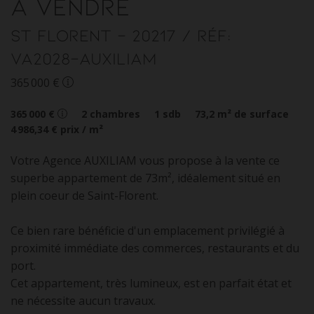
à vendre
St Florent
- 20217
/ Réf:
VA2028-AUXILIAM
365 000 €
365 000 €
2
chambres
1
sdb
73,2
m² de surface
4 986,34 €
prix / m²
Votre Agence AUXILIAM vous propose à la vente ce
superbe appartement de 73m², idéalement situé en
plein coeur de Saint-Florent.
Ce bien rare bénéficie d'un emplacement privilégié à
proximité immédiate des commerces, restaurants et du
port.
Cet appartement, très lumineux, est en parfait état et
ne nécessite aucun travaux.