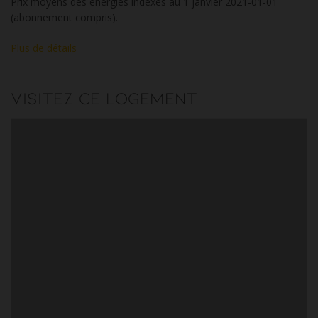
Prix moyens des énergies indexés au 1 janvier 2021-01-01
(abonnement compris).
Plus de détails
Visitez ce logement