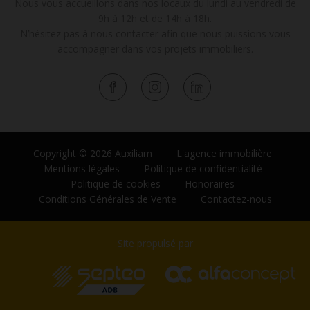
Nous vous accueillons dans nos locaux du lundi au vendredi de
9h à 12h et de 14h à 18h.
N’hésitez pas à nous contacter afin que nous puissions vous
accompagner dans vos projets immobiliers.
Copyright © 2026 Auxiliam
L'agence immobilière
Mentions légales
Politique de confidentialité
Politique de cookies
Honoraires
Conditions Générales de Vente
Contactez-nous
Site propulsé par