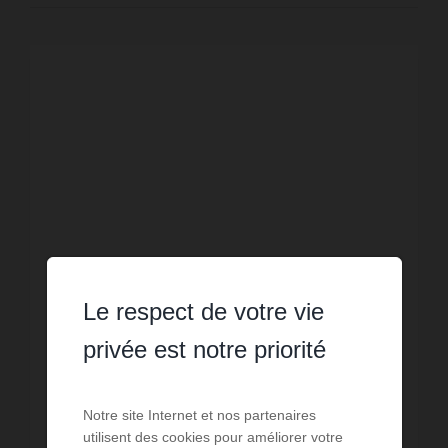
Le respect de votre vie
privée est notre priorité
VENTE
Local commercial Belgodere
Notre site Internet et nos partenaires
utilisent des cookies pour améliorer votre
41
m² de surface
4 243,9 €
prix / m²